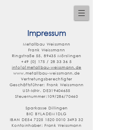
Impressum
Metallbau Weissmann
Frank Weissmann
Ringstraße 55, 89435 Mörslingen
+49
(0) 175 /
28 33 36 5
info[a]metallbau-weissmann.de
www.metallbau-weissmann.de
Vertretungsberechtigter
Geschäftsführer: Frank Weissmann
USt-IdNr. DE319404655
Steuernummer:109/286/70460
Sparkasse Dillingen
BIC BYLADEM1DLG
IBAN DE54
7225 1520 0010 3493
32
Kontoinhaber: Frank Weissmann